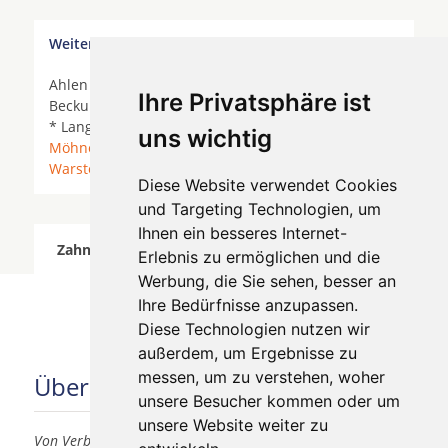
Weitere Orte in der Nähe von Bad Sassendorf
Ahlen *
Anröchte
*
Arnsberg
*
Bad Sassendorf
*
Ihre Privatsphäre ist
Beckum * Büren *
Ense
*
Erwitte
* Geseke *
Hamm
* Langenberg *
Lippetal
*
Lippstadt
* Meschede *
uns wichtig
Möhnesee
* Oelde *
Rüthen
*
Soest
*
Wadersloh
*
Warstein
*
Welver
*
Werl
* Wickede (Ruhr) *
Diese Website verwendet Cookies
und Targeting Technologien, um
Ihnen ein besseres Internet-
Zahnärzte für Zahnimplantete in Bad Sassendorf
Erlebnis zu ermöglichen und die
wurde am 07 August 2026 aktualisiert.
Werbung, die Sie sehen, besser an
Ihre Bedürfnisse anzupassen.
Diese Technologien nutzen wir
außerdem, um Ergebnisse zu
messen, um zu verstehen, woher
Über uns
unsere Besucher kommen oder um
unsere Website weiter zu
Von Verbrauchern für Verbraucher