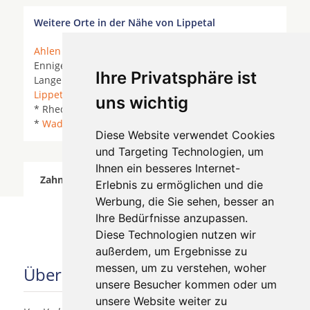
Weitere Orte in der Nähe von Lippetal
Ahlen
*
Anröchte
*
Bad Sassendorf
*
Beckum
*
Ennigerloh * Ense *
Erwitte
* Geseke *
Hamm
*
Ihre Privatsphäre ist
Langenberg *
Langenberg (Kreis Gütersloh)
*
Lippetal
*
Lippstadt
*
Möhnesee
* Münster *
Oelde
uns wichtig
* Rheda-Wiedenbrück * Rietberg * Rüthen *
Soest
*
Wadersloh
*
Welver
*
Werl
*
Diese Website verwendet Cookies
und Targeting Technologien, um
Ihnen ein besseres Internet-
Zahnärzte für Zahnimplantete in Lippetal wurde
Erlebnis zu ermöglichen und die
am 08 August 2026 aktualisiert.
Werbung, die Sie sehen, besser an
Ihre Bedürfnisse anzupassen.
Diese Technologien nutzen wir
außerdem, um Ergebnisse zu
messen, um zu verstehen, woher
Über uns
unsere Besucher kommen oder um
unsere Website weiter zu