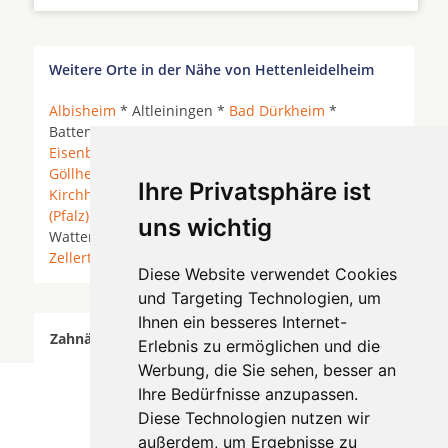
Weitere Orte in der Nähe von Hettenleidelheim
Albisheim
* Altleiningen *
Bad Dürkheim
*
Battenberg (Pfalz) *
Carlsberg
* Ebertsheim *
Eisenberg (Pfalz)
*
Freinsheim
*
Grünstadt
*
Göllheim
*
Hettenleidelheim
*
Kallstadt
*
Ihre Privatsphäre ist
Kirchheim
* Lauberhof * Neuleiningen *
Obrigheim
(Pfalz)
* Quirnheim *
Ramsen
* Tiefenthal (Pfalz) *
uns wichtig
Wattenheim *
Weisenheim am Berg
*
Worms
*
Zellertal
*
Diese Website verwendet Cookies
und Targeting Technologien, um
Ihnen ein besseres Internet-
Zahnärzte für Zahnimplantete in Hettenleidelheim
Erlebnis zu ermöglichen und die
wurde am 08 August 2026 aktualisiert.
Werbung, die Sie sehen, besser an
Ihre Bedürfnisse anzupassen.
Diese Technologien nutzen wir
außerdem, um Ergebnisse zu