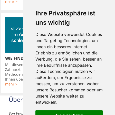
mehr >
Ihre Privatsphäre ist
uns wichtig
Diese Website verwendet Cookies
und Targeting Technologien, um
Ihnen ein besseres Internet-
Erlebnis zu ermöglichen und die
WIE FINDE ICH EINEN GUTEN ZAHNARZT
Werbung, die Sie sehen, besser an
Mit diesen 10 Tipps finden Sie leicht einen guten günstigen
Ihre Bedürfnisse anzupassen.
Zahnarzt in Ihrer Nähe. So hat Ihr Zahnarzt verschiedene
Diese Technologien nutzen wir
Methoden, Sie in seine Diagnose einzubeziehen. Er kann
außerdem, um Ergebnisse zu
Ihnen über Kamera oder ...
messen, um zu verstehen, woher
mehr >
unsere Besucher kommen oder um
unsere Website weiter zu
Über uns
entwickeln.
Von Verbrauchern für Verbraucher