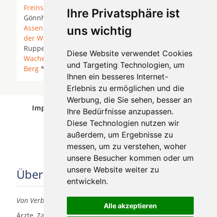
Freinsheim
*
Friedelsheim
*
Fußgönheim
*
Ihre Privatsphäre ist
Gönnheim * Herxheim am Berg *
Hochdorf-
Assenheim
*
Kallstadt
*
Kirchheim
*
Neustadt an
uns wichtig
der Weinstraße
* Niederkirchen bei Deidesheim *
Ruppertsberg *
Rödersheim-Gronau
* Silbertal *
Diese Website verwendet Cookies
Wachenheim an der Weinstraße
*
Weisenheim am
und Targeting Technologien, um
Berg
*
Weisenheim am Sand
*
Worms
*
Ihnen ein besseres Internet-
Erlebnis zu ermöglichen und die
Werbung, die Sie sehen, besser an
Implantologen in Bad Dürkheim wurde am 07
Ihre Bedürfnisse anzupassen.
August 2026 aktualisiert.
Diese Technologien nutzen wir
außerdem, um Ergebnisse zu
messen, um zu verstehen, woher
unsere Besucher kommen oder um
unsere Website weiter zu
Über uns
entwickeln.
Von Verbrauchern für Verbraucher
Alle akzeptieren
Ärzte, Zahnärzte, Akustiker und andere