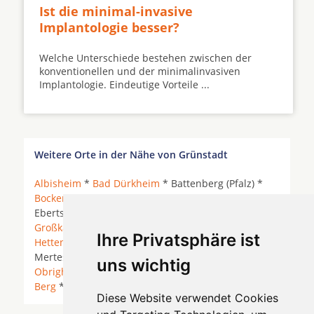
Ist die minimal-invasive
Implantologie besser?
Welche Unterschiede bestehen zwischen der
konventionellen und der minimalinvasiven
Implantologie. Eindeutige Vorteile ...
Weitere Orte in der Nähe von Grünstadt
Albisheim
*
Bad Dürkheim
* Battenberg (Pfalz) *
Bockenheim
* Bruchmühle *
Dirmstein
*
Ebertsheim *
Eisenberg (Pfalz)
*
Freinsheim
*
Großkarlbach
*
Grünstadt
*
Göllheim
*
Ihre Privatsphäre ist
Hettenleidelheim
*
Kirchheim
* Kleinkarlbach *
Mertesheim * Neuleiningen * Obersülzen *
uns wichtig
Obrigheim (Pfalz)
* Quirnheim *
Weisenheim am
Berg
*
Weisenheim am Sand
*
Zellertal
*
Diese Website verwendet Cookies