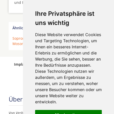
und Patienten gefährden? ...
Ihre Privatsphäre ist
uns wichtig
Ähnliche Behandler finden:
Diese Website verwendet Cookies
Sopron
*
Hévíz
*
Bük
*
Székesfehérvár
*
und Targeting Technologien, um
Mosonmagyaróvár
*
Győr
*
Budapest
*
Ihnen ein besseres Internet-
Erlebnis zu ermöglichen und die
Werbung, die Sie sehen, besser an
Implantologen in Győr wurde am 06 August 2026
Ihre Bedürfnisse anzupassen.
aktualisiert.
Diese Technologien nutzen wir
außerdem, um Ergebnisse zu
messen, um zu verstehen, woher
unsere Besucher kommen oder um
unsere Website weiter zu
Über uns
entwickeln.
Von Verbrauchern für Verbraucher