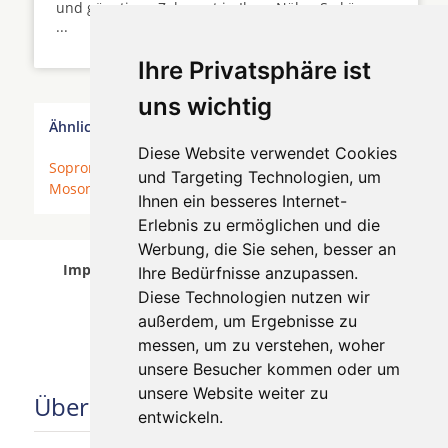
und günstigen Zahnarzt in Ihrer Nähe. So können
...
Ihre Privatsphäre ist
uns wichtig
Ähnliche Behandler finden:
Diese Website verwendet Cookies
Sopron
*
Hévíz
*
Bük
*
Székesfehérvár
*
und Targeting Technologien, um
Mosonmagyaróvár
*
Győr
*
Budapest
*
Ihnen ein besseres Internet-
Erlebnis zu ermöglichen und die
Werbung, die Sie sehen, besser an
Implantologen in Székesfehérvár wurde am 07
Ihre Bedürfnisse anzupassen.
August 2026 aktualisiert.
Diese Technologien nutzen wir
außerdem, um Ergebnisse zu
messen, um zu verstehen, woher
unsere Besucher kommen oder um
unsere Website weiter zu
Über uns
entwickeln.