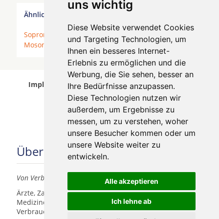
uns wichtig
Ähnliche Behandler finden:
Diese Website verwendet Cookies
Sopron
*
Hévíz
*
Bük
*
Székesfehérvár
*
und Targeting Technologien, um
Mosonmagyaróvár
*
Győr
*
Budapest
*
Ihnen ein besseres Internet-
Erlebnis zu ermöglichen und die
Werbung, die Sie sehen, besser an
Implantologen in Bük wurde am 08 August 2026
Ihre Bedürfnisse anzupassen.
aktualisiert.
Diese Technologien nutzen wir
außerdem, um Ergebnisse zu
messen, um zu verstehen, woher
unsere Besucher kommen oder um
unsere Website weiter zu
Über uns
entwickeln.
Von Verbrauchern für Verbraucher
Alle akzeptieren
Ärzte, Zahnärzte, Akustiker und andere
Ich lehne ab
Medizindienstleister haben hier die Möglichkeit, sich
Verbrauchern vorzustellen.