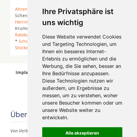
Ahrensbök
*
Bad Schwartau
*
Groß Grönau
* Groß
Ihre Privatsphäre ist
Schenkenberg * Hamberge *
Heilshoop
*
uns wichtig
Herrnburg
* Klein Wesenberg * Klempau *
Krummesse *
Lübeck
*
Lüdersdorf
*
Pansdorf
*
Ratekau
*
Reinfeld
* Reinfeld (Holstein) * Rohlsdorf
Diese Website verwendet Cookies
*
Schönberg (Mecklenburg)
*
Selmsdorf
*
Sereetz
*
und Targeting Technologien, um
Stockelsdorf
* Wesenberg (Holstein) *
Zarpen
*
Ihnen ein besseres Internet-
Erlebnis zu ermöglichen und die
Werbung, die Sie sehen, besser an
Implantologen in Lübeck Innenstadt wurde am 06
Ihre Bedürfnisse anzupassen.
August 2026 aktualisiert.
Diese Technologien nutzen wir
außerdem, um Ergebnisse zu
messen, um zu verstehen, woher
unsere Besucher kommen oder um
unsere Website weiter zu
Über uns
entwickeln.
Von Verbrauchern für Verbraucher
Alle akzeptieren