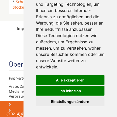
*
Schönberg (Mecklenburg)
*
Selmsdorf
*
Sereetz
*
und Targeting Technologien, um
Stockelsdorf
* Wesenberg (Holstein) *
Zarpen
*
Ihnen ein besseres Internet-
Erlebnis zu ermöglichen und die
Werbung, die Sie sehen, besser an
Implantologen in Lübeck wurde am 06 August
Ihre Bedürfnisse anzupassen.
2026 aktualisiert.
Diese Technologien nutzen wir
außerdem, um Ergebnisse zu
messen, um zu verstehen, woher
unsere Besucher kommen oder um
unsere Website weiter zu
Über uns
entwickeln.
Von Verbrauchern für Verbraucher
Alle akzeptieren
Ärzte, Zahnärzte, Akustiker und andere
Ich lehne ab
Medizindienstleister haben hier die Möglichkeit, sich
Verbrauchern vorzustellen.
Einstellungen ändern
Über uns
Praxismarketing
Newsletter
(0.0214) © 2004 - 2026 DEV AG - Alle Rechte vorbehalten