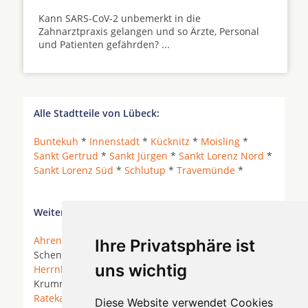
Kann SARS-CoV-2 unbemerkt in die
Zahnarztpraxis gelangen und so Ärzte, Personal
und Patienten gefährden? ...
Alle Stadtteile von Lübeck:
Buntekuh
*
Innenstadt
*
Kücknitz
*
Moisling
*
Sankt Gertrud
*
Sankt Jürgen
*
Sankt Lorenz Nord
*
Sankt Lorenz Süd
*
Schlutup
*
Travemünde
*
Weitere Orte in der Nähe von Lübeck:
Ahrensbök
*
Bad Schwartau
*
Groß Grönau
* Groß
Ihre Privatsphäre ist
Schenkenberg * Hamberge *
Heilshoop
*
uns wichtig
Herrnburg
* Klein Wesenberg * Klempau *
Krummesse *
Lübeck
*
Lüdersdorf
*
Pansdorf
*
Ratekau
*
Reinfeld
* Reinfeld (Holstein) * Rohlsdorf
Diese Website verwendet Cookies