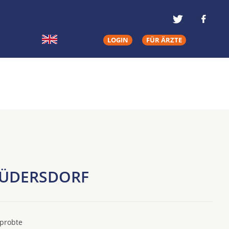
LOGIN
FÜR ÄRZTE
LÜDERSDORF
rprobte