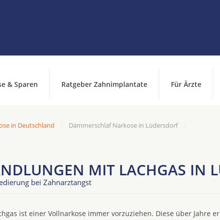
se & Sparen
Ratgeber Zahnimplantate
Für Ärzte
se in Deutschland
Dämmerschlaf Narkose in Lüdersdorf
DLUNGEN MIT LACHGAS IN 
Sedierung bei Zahnarztangst
hgas ist einer Vollnarkose immer vorzuziehen. Diese über Jahre e