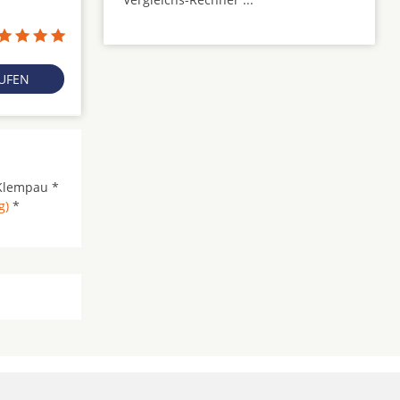
RUFEN
Klempau *
g)
*