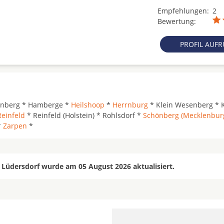
Empfehlungen:
2
Bewertung:
PROFIL AUF
enberg * Hamberge *
Heilshoop
*
Herrnburg
* Klein Wesenberg * 
Reinfeld
* Reinfeld (Holstein) * Rohlsdorf *
Schönberg (Mecklenbur
*
Zarpen
*
 Lüdersdorf wurde am 05 August 2026 aktualisiert.