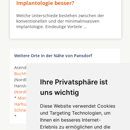
Implantologie besser?
Welche Unterschiede bestehen zwischen der
konventionellen und der minimalinvasiven
Implantologie. Eindeutige Vorteile ...
Weitere Orte in der Nähe von Pansdorf
Asendorf (Nordheide) *
Bendestorf
*
Brackel
*
Buchholz in der Nordheide
*
Buxtehude
* Dohren
(Nordheide) *
Hamburg
* Handeloh *
Hanstedt
*
Ihre Privatsphäre ist
Hanstedt (Nordheide) * Harmstorf *
Heidenau
uns wichtig
(Nordheide)
*
Hollenstedt
*
Jesteburg
* Kakenstorf
*
Moisburg
*
Neu Wulmstorf
*
Rosengarten (Kreis
Harburg)
* Rosengarten (Landkreis Harburg) *
Diese Website verwendet Cookies
Schneverdingen
*
Seevetal
*
Tostedt
* Wenzendorf
und Targeting Technologien, um
*
Ihnen ein besseres Internet-
Erlebnis zu ermöglichen und die