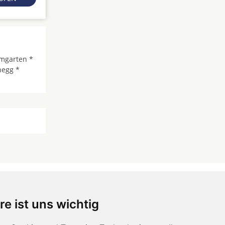
mgarten *
negg *
re ist uns wichtig
 ...