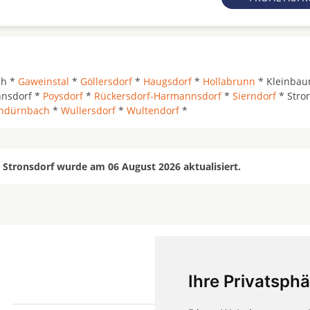
ch *
Gaweinstal
*
Göllersdorf
*
Haugsdorf
*
Hollabrunn
* Kleinbau
nnsdorf *
Poysdorf
*
Rückersdorf-Harmannsdorf
*
Sierndorf
* Stro
ndürnbach
*
Wullersdorf
*
Wultendorf
*
 Stronsdorf wurde am 06 August 2026 aktualisiert.
Ihre Privatsphä
mehr