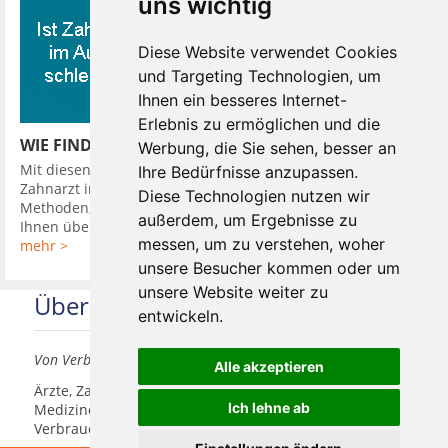
uns wichtig
Diese Website verwendet Cookies
und Targeting Technologien, um
Ihnen ein besseres Internet-
Erlebnis zu ermöglichen und die
WIE FINDE ICH EINEN GUTEN ZAHNARZT
Werbung, die Sie sehen, besser an
Mit diesen 10 Tipps finden Sie leicht einen guten günstigen
Ihre Bedürfnisse anzupassen.
Zahnarzt in Ihrer Nähe. So hat Ihr Zahnarzt verschiedene
Diese Technologien nutzen wir
Methoden, Sie in seine Diagnose einzubeziehen. Er kann
außerdem, um Ergebnisse zu
Ihnen über Kamera oder ...
messen, um zu verstehen, woher
mehr >
unsere Besucher kommen oder um
unsere Website weiter zu
Über uns
entwickeln.
Von Verbrauchern für Verbraucher
Alle akzeptieren
Ärzte, Zahnärzte, Akustiker und andere
Ich lehne ab
Medizindienstleister haben hier die Möglichkeit, sich
Verbrauchern vorzustellen.