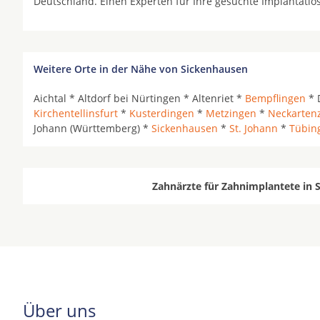
Deutschland. Einen Experten für Ihre gesuchte Implantatl
Weitere Orte in der Nähe von Sickenhausen
Aichtal * Altdorf bei Nürtingen * Altenriet *
Bempflingen
* 
Kirchentellinsfurt
*
Kusterdingen
*
Metzingen
*
Neckarten
Johann (Württemberg) *
Sickenhausen
*
St. Johann
*
Tübin
Zahnärzte für Zahnimplantete in 
Über uns