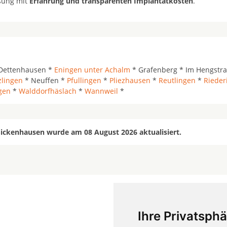
ösung mit
Erfahrung und transparenten Implantatkosten
.
Dettenhausen *
Eningen unter Achalm
* Grafenberg * Im Hengstra
zlingen
* Neuffen *
Pfullingen
*
Pliezhausen
*
Reutlingen
*
Rieder
gen
*
Walddorfhäslach
*
Wannweil
*
Sickenhausen wurde am 08 August 2026 aktualisiert.
Ihre Privatsphä
mehr