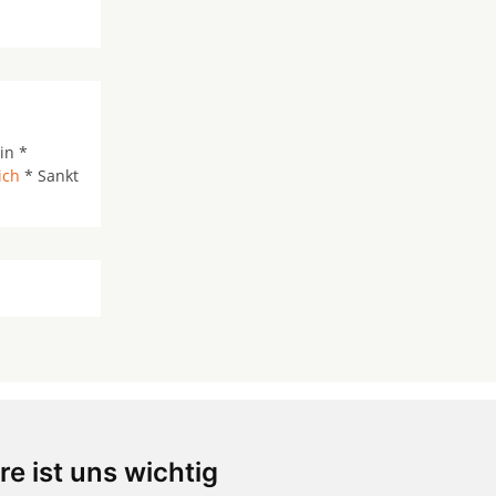
in *
ich
* Sankt
re ist uns wichtig
 ...