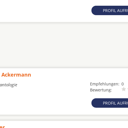
PROFIL AUF
ig Ackermann
Empfehlungen:
0
lantologie
Bewertung:
PROFIL AUF
er