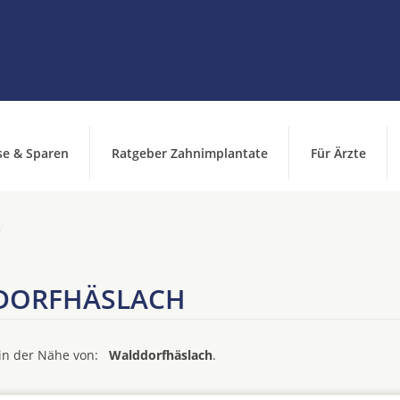
se & Sparen
Ratgeber Zahnimplantate
Für Ärzte
DORFHÄSLACH
d in der Nähe von:
Walddorfhäslach
.