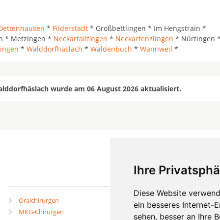
Dettenhausen
*
Filderstadt
* Großbettlingen * Im Hengstrain *
en * Metzingen *
Neckartailfingen
*
Neckartenzlingen
* Nürtingen 
ingen
*
Walddorfhäslach
*
Waldenbuch
*
Wannweil
*
alddorfhäslach wurde am 06 August 2026 aktualisiert.
Ihre Privatsphä
mehr
Diese Website verwend
Oralchirurgen
Zahnärzte in Städten
ein besseres Internet-
MKG-Chirurgen
Zahnärzte in Stadtteilen
sehen, besser an Ihre 