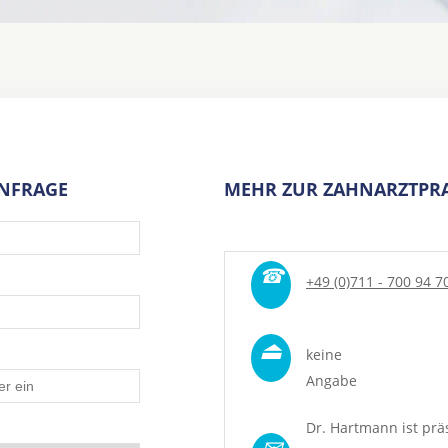
ANFRAGE
MEHR ZUR ZAHNARZTPRA
☎
+49 (0)711 - 700 94 7
⏏
keine
Angabe
Dr. Hartmann ist prä
✉