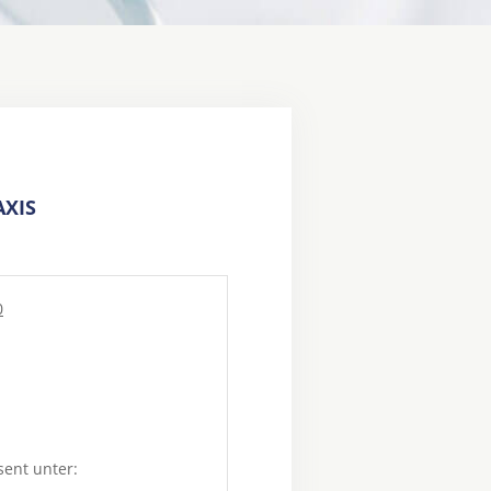
XIS
0
sent unter: