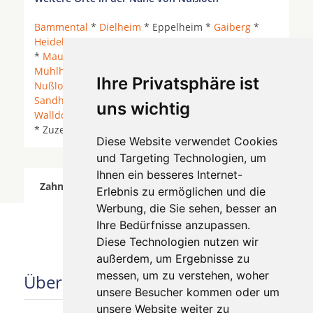
Bammental
*
Dielheim
* Eppelheim *
Gaiberg
*
Heidelberg
*
Leimen (Baden)
* Malsch bei Wiesloch
*
Mauer
* Mauer (Baden) *
Meckesheim
*
Mühlhausen (Kraichgau)
*
Neckargemünd
*
Ihre Privatsphäre ist
Nußloch
* Oftersheim * Plankstadt *
Rauenberg
*
Sandhausen
* Sankt Leon-Rot *
St. Leon-Rot
*
uns wichtig
Walldorf (Baden)
* Wiesenbach (Baden) *
Wiesloch
* Zuzenhausen *
Diese Website verwendet Cookies
und Targeting Technologien, um
Ihnen ein besseres Internet-
Zahnärzte für Zahnimplantete in Nußloch wurde
Erlebnis zu ermöglichen und die
am 06 August 2026 aktualisiert.
Werbung, die Sie sehen, besser an
Ihre Bedürfnisse anzupassen.
Diese Technologien nutzen wir
außerdem, um Ergebnisse zu
messen, um zu verstehen, woher
Über uns
unsere Besucher kommen oder um
unsere Website weiter zu