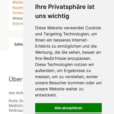
Meckesheim
*
Mühlhausen (Kraichgau)
*
Nußloch
*
Ihre Privatsphäre ist
Rauenberg
* Sandhausen * Sankt Leon-Rot *
Sinsheim
*
St. Leon-Rot
*
Walldorf (Baden)
*
uns wichtig
Wiesenbach (Baden) *
Wiesloch
* Zuzenhausen *
Östringen
*
Diese Website verwendet Cookies
und Targeting Technologien, um
Ihnen ein besseres Internet-
Zahnärzte für Zahnimplantete in Dielheim wurde
Erlebnis zu ermöglichen und die
am 05 August 2026 aktualisiert.
Werbung, die Sie sehen, besser an
Ihre Bedürfnisse anzupassen.
Diese Technologien nutzen wir
außerdem, um Ergebnisse zu
messen, um zu verstehen, woher
Über uns
unsere Besucher kommen oder um
unsere Website weiter zu
Von Verbrauchern für Verbraucher
entwickeln.
Ärzte, Zahnärzte, Akustiker und andere
Medizindienstleister haben hier die Möglichkeit, sich
Alle akzeptieren
Verbrauchern vorzustellen.