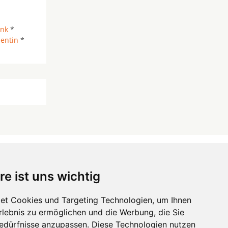
ink
*
lentin
*
re ist uns wichtig
 ...
et Cookies und Targeting Technologien, um Ihnen
Hörgeräte
die-endverbraucher.com
Erlebnis zu ermöglichen und die Werbung, die Sie
Bedürfnisse anzupassen. Diese Technologien nutzen