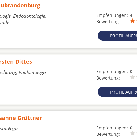
eubrandenburg
Empfehlungen:
4
ologie, Endodontologie,
Bewertung:
kunde
PROFIL AUF
rsten Dittes
Empfehlungen:
0
schirurg, Implantologie
Bewertung:
PROFIL AUF
usanne Grüttner
Empfehlungen:
0
lantologie
Bewertung: