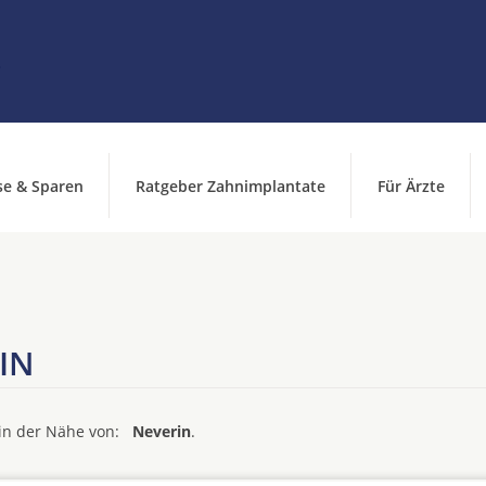
se & Sparen
Ratgeber Zahnimplantate
Für Ärzte
IN
d in der Nähe von:
Neverin
.