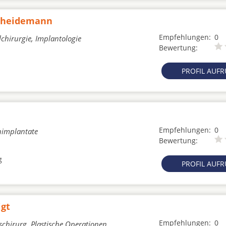
Scheidemann
Empfehlungen:
0
chirurgie, Implantologie
Bewertung:
PROFIL AUF
Empfehlungen:
0
nimplantate
Bewertung:
g
PROFIL AUF
igt
Empfehlungen:
0
schirurg, Plastische Operationen,