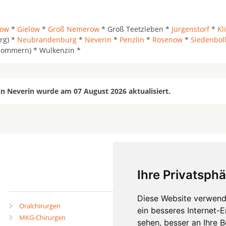
row
*
Gielow
*
Groß Nemerow
* Groß Teetzleben *
Jürgenstorf
*
Kl
rg) *
Neubrandenburg
*
Neverin
*
Penzlin
*
Rosenow
*
Siedenbol
pommern) * Wulkenzin *
in Neverin wurde am 07 August 2026 aktualisiert.
Ihre Privatsphä
mehr
Diese Website verwend
Oralchirurgen
Zahnärzte in Städten
ein besseres Internet-
MKG-Chirurgen
Zahnärzte in Stadtteilen
sehen, besser an Ihre 