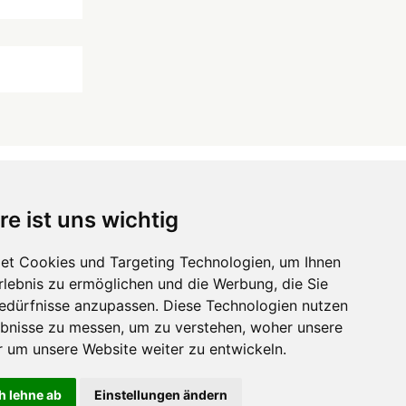
re ist uns wichtig
 ...
et Cookies und Targeting Technologien, um Ihnen
Hörgeräte
die-endverbraucher.com
Erlebnis zu ermöglichen und die Werbung, die Sie
Bedürfnisse anzupassen. Diese Technologien nutzen
bnisse zu messen, um zu verstehen, woher unsere
um unsere Website weiter zu entwickeln.
h lehne ab
Einstellungen ändern