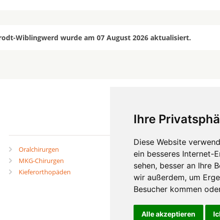
rodt-Wiblingwerd wurde am 07 August 2026 aktualisiert.
Ihre Privatsphä
mehr
Diese Website verwend
Oralchirurgen
Zahnärzte in Städten
ein besseres Internet-
MKG-Chirurgen
Zahnärzte in Stadtteilen
sehen, besser an Ihre 
Kieferorthopäden
wir außerdem, um Erge
Besucher kommen oder 
Alle akzeptieren
Ic