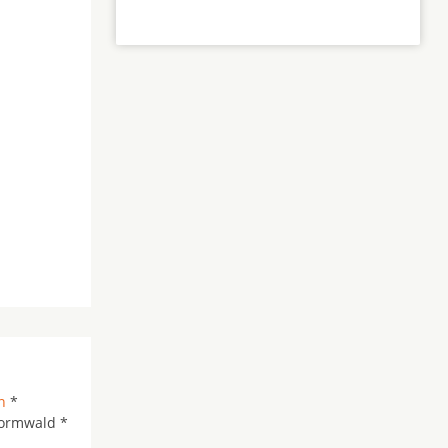
n
*
vormwald *