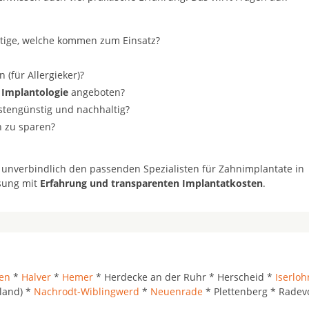
stige, welche kommen zum Einsatz?
(für Allergieker)?
 Implantologie
angeboten?
ostengünstig und nachhaltig?
n zu sparen?
 unverbindlich den passenden Spezialisten für Zahnimplantate in
ösung mit
Erfahrung und transparenten Implantatkosten
.
en
*
Halver
*
Hemer
* Herdecke an der Ruhr * Herscheid *
Iserloh
land) *
Nachrodt-Wiblingwerd
*
Neuenrade
* Plettenberg * Rade