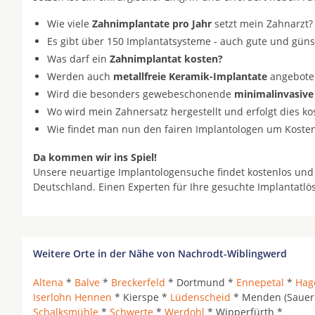
Wie viele
Zahnimplantate pro Jahr
setzt mein Zahnarzt?
Es gibt über 150 Implantatsysteme - auch gute und gün
Was darf ein
Zahnimplantat kosten?
Werden auch
metallfreie Keramik-Implantate
angeboten 
Wird die besonders gewebeschonende
minimalinvasive
Wo wird mein Zahnersatz hergestellt und erfolgt dies k
Wie findet man nun den fairen Implantologen um Koste
Da kommen wir ins Spiel!
Unsere neuartige Implantologensuche findet kostenlos und
Deutschland. Einen Experten für Ihre gesuchte Implantatl
Weitere Orte in der Nähe von Nachrodt-Wiblingwerd
Altena
*
Balve
*
Breckerfeld
* Dortmund *
Ennepetal
*
Hag
Iserlohn Hennen
* Kierspe *
Lüdenscheid
* Menden (Sauer
Schalksmühle
*
Schwerte
*
Werdohl
* Wipperfürth *