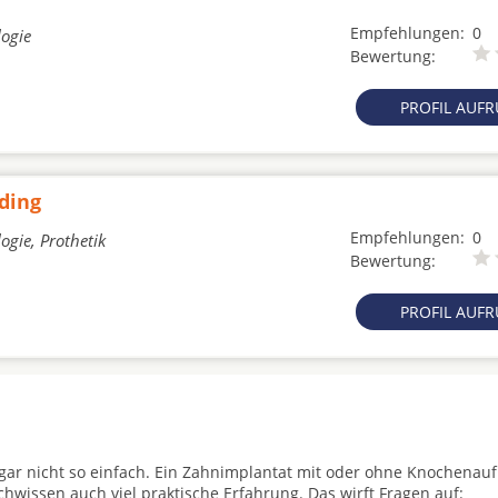
Empfehlungen:
0
logie
Bewertung:
PROFIL AUF
lding
Empfehlungen:
0
ogie, Prothetik
Bewertung:
PROFIL AUF
t gar nicht so einfach. Ein Zahnimplantat mit oder ohne Knochenau
achwissen auch viel praktische Erfahrung. Das wirft Fragen auf: