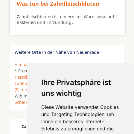
Was tun bei Zahnfleischbluten
Zahnfleischbluten ist ein ernstes Warnsignal auf
Bakterien und Entzündung ...
Weitere Orte in der Nähe von Neuenrade
Altena
* Arnsberg *
Attendorn
*
Balve
*
Finnentrop
* Fröndenberg/Ruhr * Hagen * Halver *
Hemer
*
Herscheid
*
Iserlohn
* Kierspe * Lennestadt *
Ihre Privatsphäre ist
Lüdenscheid
* Meinerzhagen *
Menden
(Sauerland)
*
Nachrodt-Wiblingwerd
* Nachrodt-
uns wichtig
Wiblingwerde *
Neuenrade
*
Plettenberg
*
Schalksmühle
*
Sundern (Sauerland)
*
Werdohl
*
Diese Website verwendet Cookies
und Targeting Technologien, um
Ihnen ein besseres Internet-
Zahnärzte für Zahnimplantete in Neuenrade
Erlebnis zu ermöglichen und die
wurde am 06 August 2026 aktualisiert.