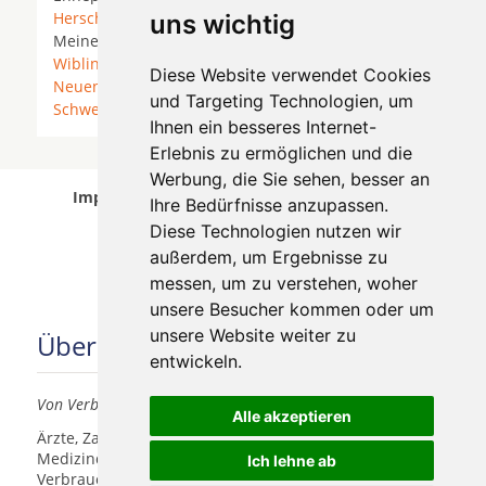
Herscheid
*
Iserlohn
*
Kierspe
*
Lüdenscheid
*
uns wichtig
Meinerzhagen * Menden (Sauerland) *
Nachrodt-
Wiblingwerd
* Nachrodt-Wiblingwerde *
Diese Website verwendet Cookies
Neuenrade
*
Plettenberg
*
Schalksmühle
*
und Targeting Technologien, um
Schwerte
* Sundern (Sauerland) *
Werdohl
*
Ihnen ein besseres Internet-
Erlebnis zu ermöglichen und die
Werbung, die Sie sehen, besser an
Implantologen in Altena wurde am 05 August
Ihre Bedürfnisse anzupassen.
2026 aktualisiert.
Diese Technologien nutzen wir
außerdem, um Ergebnisse zu
messen, um zu verstehen, woher
unsere Besucher kommen oder um
unsere Website weiter zu
Über uns
entwickeln.
Von Verbrauchern für Verbraucher
Alle akzeptieren
Ärzte, Zahnärzte, Akustiker und andere
Medizindienstleister haben hier die Möglichkeit, sich
Ich lehne ab
Verbrauchern vorzustellen.