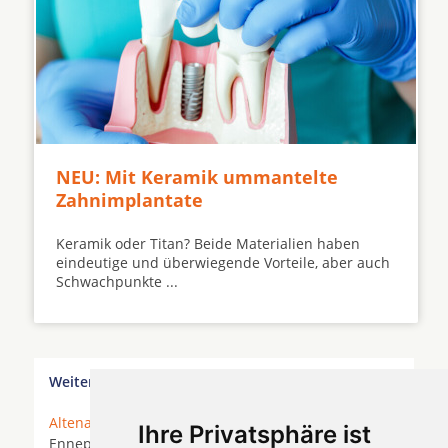
NEU: Mit Keramik ummantelte
Zahnimplantate
Keramik oder Titan? Beide Materialien haben
eindeutige und überwiegende Vorteile, aber auch
Schwachpunkte ...
Weitere Orte in der Nähe von Altena
Altena
* Attendorn *
Balve
* Breckerfeld *
Ihre Privatsphäre ist
Ennepetal * Finnentrop *
Hagen
*
Halver
*
Hemer
*