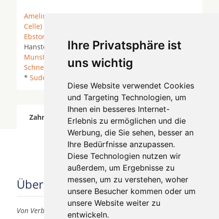
Amelinghausen
*
Bad Fallingbostel
*
Bergen (Kreis
Celle)
* Bergen (Landkreis Celle) *
Bispingen
*
Ebstorf
* Egestorf * Eimke *
Faßberg
*
Gerdau
*
Ihre Privatsphäre ist
Hanstedt (Landkreis Uelzen) *
Hermannsburg
*
Munster Örtze
* Oldendorf (Luhe) * Rehlingen *
uns wichtig
Schneverdingen
* Schwienau * Soderstorf *
Soltau
*
Suderburg
*
Unterlüß
*
Wietzendorf
*
Wriedel
*
Diese Website verwendet Cookies
und Targeting Technologien, um
Ihnen ein besseres Internet-
Zahnärzte für Zahnimplantete in Munster Örtze
Erlebnis zu ermöglichen und die
wurde am 07 August 2026 aktualisiert.
Werbung, die Sie sehen, besser an
Ihre Bedürfnisse anzupassen.
Diese Technologien nutzen wir
außerdem, um Ergebnisse zu
messen, um zu verstehen, woher
Über uns
unsere Besucher kommen oder um
unsere Website weiter zu
Von Verbrauchern für Verbraucher
entwickeln.