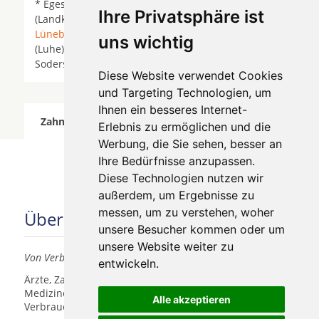
* Egestorf *
Embsen
*
Eyendorf
* Hanstedt
Ihre Privatsphäre ist
(Landkreis Uelzen) *
Kirchgellersen
*
Lünebuerg
*
Lüneburg
*
Melbeck
*
Munster Örtze
* Oldendorf
uns wichtig
(Luhe) * Rehlingen *
Reppenstedt
*
Salzhausen
*
Soderstorf * Südergellersen *
Wriedel
*
Diese Website verwendet Cookies
und Targeting Technologien, um
Ihnen ein besseres Internet-
Zahnärzte für Zahnimplantete in Amelinghausen
Erlebnis zu ermöglichen und die
wurde am 06 August 2026 aktualisiert.
Werbung, die Sie sehen, besser an
Ihre Bedürfnisse anzupassen.
Diese Technologien nutzen wir
außerdem, um Ergebnisse zu
messen, um zu verstehen, woher
Über uns
unsere Besucher kommen oder um
unsere Website weiter zu
Von Verbrauchern für Verbraucher
entwickeln.
Ärzte, Zahnärzte, Akustiker und andere
Medizindienstleister haben hier die Möglichkeit, sich
Alle akzeptieren
Verbrauchern vorzustellen.