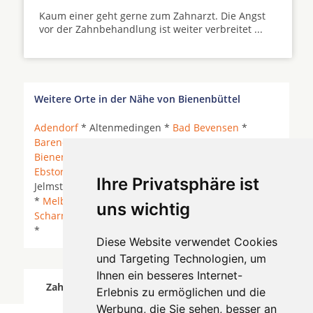
Kaum einer geht gerne zum Zahnarzt. Die Angst
vor der Zahnbehandlung ist weiter verbreitet ...
Weitere Orte in der Nähe von Bienenbüttel
Adendorf
* Altenmedingen *
Bad Bevensen
*
Barendorf
* Barnstedt * Barum (Landkreis Uelzen) *
Bienenbüttel
*
Dahlenburg
*
Deutsch Evern
*
Ebstorf
*
Embsen
* Hanstedt (Landkreis Uelzen) *
Ihre Privatsphäre ist
Jelmstorf *
Kirchgellersen
*
Lünebuerg
*
Lüneburg
*
Melbeck
* Natendorf *
Reppenstedt
*
uns wichtig
Scharnebeck
* Vastorf * Wendisch Evern *
Wriedel
*
Diese Website verwendet Cookies
und Targeting Technologien, um
Ihnen ein besseres Internet-
Zahnärzte für Zahnimplantete in Bienenbüttel
Erlebnis zu ermöglichen und die
wurde am 05 August 2026 aktualisiert.
Werbung, die Sie sehen, besser an