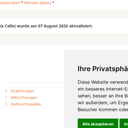
ietzendorf
*
Winsen (Aller)
*
is Celle) wurde am 07 August 2026 aktualisiert.
Ihre Privatsphä
mehr
Diese Website verwend
ein besseres Internet-
Oralchirurgen
Zahnärzte in Städten
sehen, besser an Ihre 
MKG-Chirurgen
Zahnärzte in Stadtteilen
wir außerdem, um Erge
Kieferorthopäden
Besucher kommen oder 
Alle akzeptieren
Ic