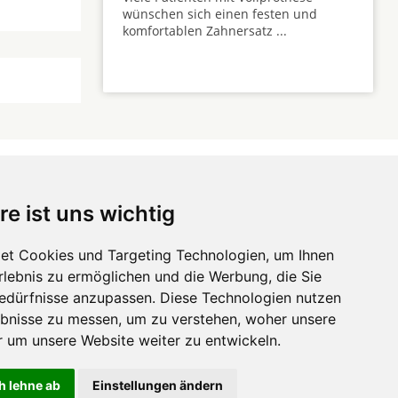
wünschen sich einen festen und
komfortablen Zahnersatz ...
re ist uns wichtig
 ...
et Cookies und Targeting Technologien, um Ihnen
Erlebnis zu ermöglichen und die Werbung, die Sie
Hörgeräte
die-
Bedürfnisse anzupassen. Diese Technologien nutzen
zahnarztempfehlung.com
Zahnarztsuche
die-endverbraucher.com
bnisse zu messen, um zu verstehen, woher unsere
um unsere Website weiter zu entwickeln.
h lehne ab
Einstellungen ändern