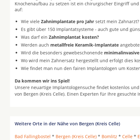
Knochenaufbau zu setzen ist ein chirurgischer Eingriff und
auf:
Wie viele
Zahnimplantate pro Jahr
setzt mein Zahnarzt?
Es gibt über 150 Implantatsysteme - auch gute und gün
Was darf ein
Zahnimplantat kosten?
Werden auch
metallfreie Keramik-Implantate
angeboten 
Wird die besonders gewebeschonende
minimalinvasive
Wo wird mein Zahnersatz hergestellt und erfolgt dies k
Wie findet man nun den fairen Implantologen um Koste
Da kommen wir ins Spiel!
Unsere neuartige Implantologensuche findet kostenlos und
von Bergen (Kreis Celle). Einen Experten für Ihre gesuchte
Weitere Orte in der Nähe von Bergen (Kreis Celle)
Bad Fallingbostel
*
Bergen (Kreis Celle)
*
Bomlitz
*
Celle
*
E