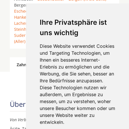
Bergen (Landkreis Celle) *
Celle
*
Eldingen
*
Eschede
*
Faßberg
*
Groß Oesingen
* Habighorst *
Hankensbüttel
*
Hermannsburg
* Hohne * Höfer *
Ihre Privatsphäre ist
Lachendorf
* Scharnhorst * Sprakensehl *
Steinhorst
* Steinhorst (Niedersachsen) *
uns wichtig
Suderburg
*
Unterlüß
*
Wienhausen
*
Winsen
(Aller)
*
Diese Website verwendet Cookies
und Targeting Technologien, um
Ihnen ein besseres Internet-
Zahnärzte für Zahnimplantete in Eschede wurde
Erlebnis zu ermöglichen und die
am 07 August 2026 aktualisiert.
Werbung, die Sie sehen, besser an
Ihre Bedürfnisse anzupassen.
Diese Technologien nutzen wir
außerdem, um Ergebnisse zu
messen, um zu verstehen, woher
Über uns
unsere Besucher kommen oder um
unsere Website weiter zu
Von Verbrauchern für Verbraucher
entwickeln.
Ärzte, Zahnärzte, Akustiker und andere