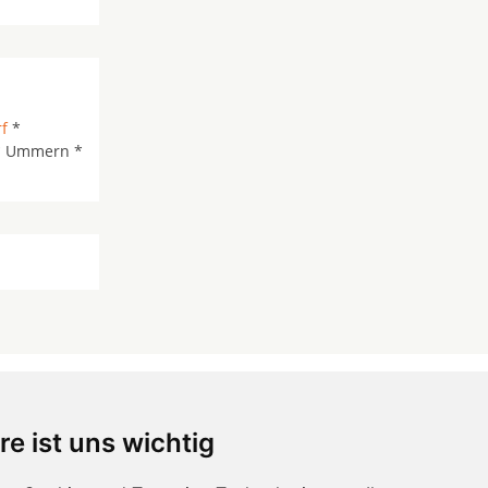
f
*
 * Ummern *
re ist uns wichtig
 ...