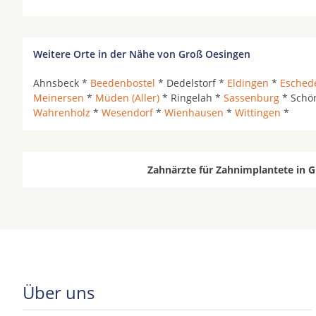
Weitere Orte in der Nähe von Groß Oesingen
Ahnsbeck *
Beedenbostel
* Dedelstorf *
Eldingen
*
Esched
Meinersen
*
Müden (Aller)
* Ringelah *
Sassenburg
* Schö
Wahrenholz
*
Wesendorf
*
Wienhausen
*
Wittingen
*
Zahnärzte für Zahnimplantete in G
Über uns