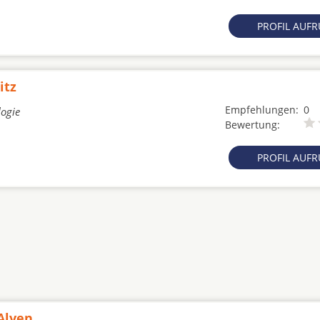
PROFIL AUF
itz
Empfehlungen:
0
logie
Bewertung:
PROFIL AUF
 Alven