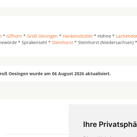
e
*
Gifhorn
*
Groß Oesingen
*
Hankensbüttel
* Hohne *
Lachendor
newörde * Sprakensehl *
Steinhorst
* Steinhorst (Niedersachsen)
roß Oesingen wurde am 06 August 2026 aktualisiert.
Ihre Privatsphä
mehr