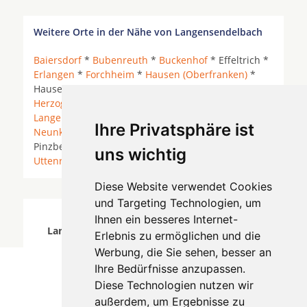
Weitere Orte in der Nähe von Langensendelbach
Baiersdorf
*
Bubenreuth
*
Buckenhof
* Effeltrich *
Erlangen
*
Forchheim
*
Hausen (Oberfranken)
*
Hausen bei Forchheim *
Heroldsbach
*
Herzogenaurach
* Hetzles * Igensdorf *
Kunreuth
*
Langensendelbach
* Marloffstein *
Möhrendorf
*
Ihre Privatsphäre ist
Neunkirchen am Brand
*
Neunkirchen am Sand
*
Pinzberg * Poxdorf (Oberfranken) *
Spardorf
*
uns wichtig
Uttenreuth
* Wiesenthau *
Diese Website verwendet Cookies
und Targeting Technologien, um
Zahnärzte für Zahnimplantete in
Ihnen ein besseres Internet-
Langensendelbach wurde am 05 August 2026
Erlebnis zu ermöglichen und die
aktualisiert.
Werbung, die Sie sehen, besser an
Ihre Bedürfnisse anzupassen.
Diese Technologien nutzen wir
außerdem, um Ergebnisse zu