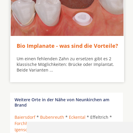
Bio Implanate - was sind die Vorteile?
Um einen fehlenden Zahn zu ersetzen gibt es 2
klassische Möglichkeiten: Brücke oder Implantat.
Beide Varianten ...
Weitere Orte in der Nähe von Neunkirchen am
Brand
Baiersdorf
*
Bubenreuth
*
Eckental
* Effeltrich *
Forchheim
*
Gräfenberg
*
Heroldsberg
* Hetzles *
Igensdorf
* Kalchreuth * Kleinsendelbach *