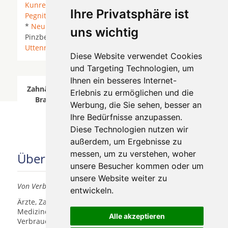
Kunreuth
*
Langensendelbach
*
Lauf an der
Ihre Privatsphäre ist
Pegnitz
* Leutenbach (Oberfranken) * Marloffstein
*
Neunkirchen am Brand
*
Neunkirchen am Sand
*
uns wichtig
Pinzberg * Poxdorf (Oberfranken) *
Spardorf
*
Uttenreuth
*
Wiesenthau
*
Diese Website verwendet Cookies
und Targeting Technologien, um
Ihnen ein besseres Internet-
Zahnärzte für Zahnimplantete in Neunkirchen am
Erlebnis zu ermöglichen und die
Brand wurde am 06 August 2026 aktualisiert.
Werbung, die Sie sehen, besser an
Ihre Bedürfnisse anzupassen.
Diese Technologien nutzen wir
außerdem, um Ergebnisse zu
messen, um zu verstehen, woher
Über uns
unsere Besucher kommen oder um
unsere Website weiter zu
Von Verbrauchern für Verbraucher
entwickeln.
Ärzte, Zahnärzte, Akustiker und andere
Medizindienstleister haben hier die Möglichkeit, sich
Alle akzeptieren
Verbrauchern vorzustellen.