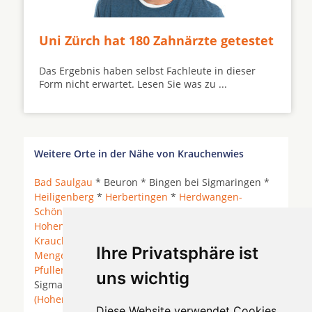
Uni Zürch hat 180 Zahnärzte getestet
Das Ergebnis haben selbst Fachleute in dieser
Form nicht erwartet. Lesen Sie was zu ...
Weitere Orte in der Nähe von Krauchenwies
Bad Saulgau
* Beuron * Bingen bei Sigmaringen *
Heiligenberg
*
Herbertingen
*
Herdwangen-
Schönach
* Hohentengen (Oberschwaben) *
Hohentengen bei Bad Saulgau
* Inzigkofen *
Krauchenwies
*
Langenenslingen
* Leibertingen *
Ihre Privatsphäre ist
Mengen
*
Meßkirch
* Neufra *
Ostrach
*
Pfullendorf
* Sauldorf *
Scheer
*
Sigmaringen
*
uns wichtig
Sigmaringendorf *
Stetten am kalten Markt
*
Wald
(Hohenzollern)
*
Diese Website verwendet Cookies