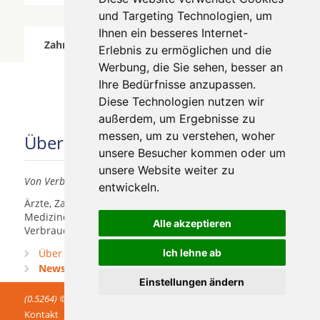
und Targeting Technologien, um
Ihnen ein besseres Internet-
Zahnärzte für Zahnimplantete in Krauchenwies
Erlebnis zu ermöglichen und die
wurde am 06 August 2026 aktualisiert.
Werbung, die Sie sehen, besser an
Ihre Bedürfnisse anzupassen.
Diese Technologien nutzen wir
außerdem, um Ergebnisse zu
messen, um zu verstehen, woher
Über uns
unsere Besucher kommen oder um
unsere Website weiter zu
Von Verbrauchern für Verbraucher
entwickeln.
Ärzte, Zahnärzte, Akustiker und andere
Medizindienstleister haben hier die Möglichkeit, sich
Alle akzeptieren
Verbrauchern vorzustellen.
Über uns
Ich lehne ab
Praxismarketing
Newsletter
Einstellungen ändern
(0.5264) © 2004 - 2026 DEV AG - Alle Rechte vorbehalten
Kontakt
Impressum
AGB
Datenschutz