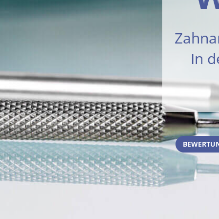
Zahnar
In 
BEWERTUN