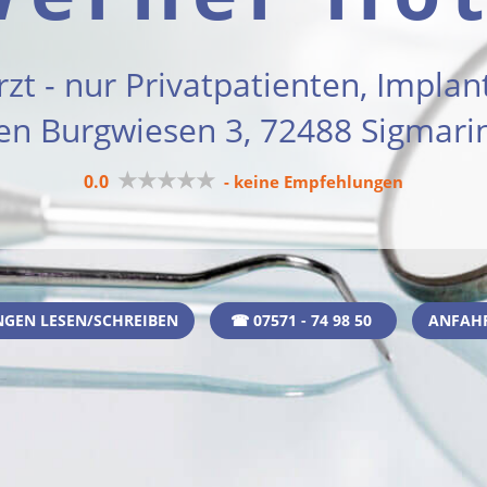
zt - nur Privatpatienten, Implan
den Burgwiesen 3, 72488 Sigmari
★★★★★
0.0
- keine Empfehlungen
GEN LESEN/SCHREIBEN
☎ 07571 - 74 98 50
ANFAH