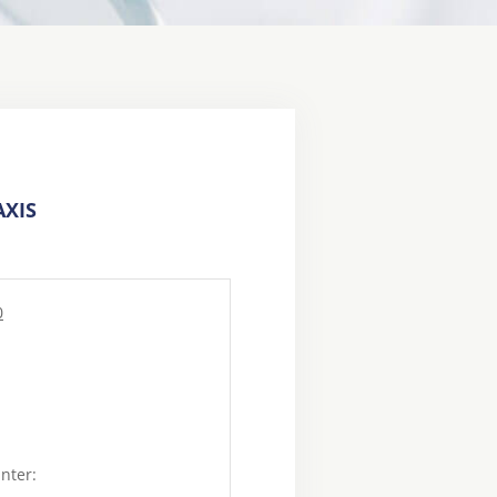
XIS
0
unter: