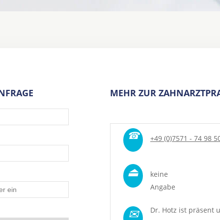
ANFRAGE
MEHR ZUR ZAHNARZTPRA
☎
+49 (0)7571 - 74 98 5
⏏
keine
Angabe
✉
Dr. Hotz ist präsent 