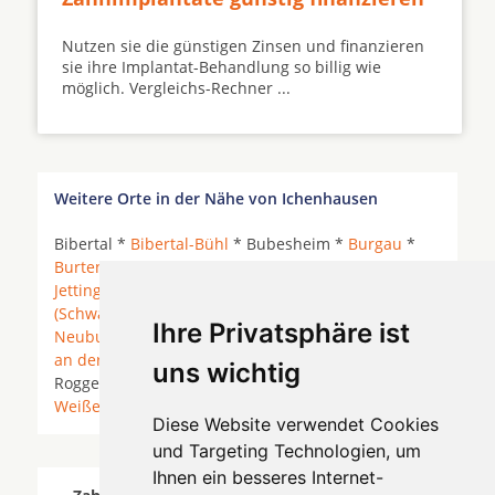
Nutzen sie die günstigen Zinsen und finanzieren
sie ihre Implantat-Behandlung so billig wie
möglich. Vergleichs-Rechner ...
Weitere Orte in der Nähe von Ichenhausen
Bibertal *
Bibertal-Bühl
* Bubesheim *
Burgau
*
Burtenbach
* Ellzee *
Günzburg
*
Ichenhausen
*
Jettingen-Scheppach
* Kammeltal *
Krumbach
(Schwaben)
*
Kötz
*
Leipheim
*
Nersingen
*
Ihre Privatsphäre ist
Neuburg an der Kammel
*
Offingen
*
Pfaffenhofen
an der Roth
* Rettenbach (Kreis Günzburg) *
uns wichtig
Roggenburg * Waldstetten (Günz) *
Weissenhorn
*
Weißenhorn
* Wiesenbach (Schwaben) *
Diese Website verwendet Cookies
und Targeting Technologien, um
Ihnen ein besseres Internet-