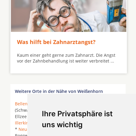
Was hilft bei Zahnarztangst?
Kaum einer geht gerne zum Zahnarzt. Die Angst
vor der Zahnbehandlung ist weiter verbreitet ...
Weitere Orte in der Nähe von Weißenhorn
Bellenberg
* Bibertal *
Bibertal-Bühl
* Buch
(Schwaben) *
Buch bei Illertissen
*
Dietenheim
*
Ihre Privatsphäre ist
Ellzee * Holzheim bei Neu-Ulm *
Ichenhausen
*
Illerkirchberg
*
Illerrieden
*
Illertissen
*
Nersingen
uns wichtig
*
Neu-Ulm
*
Pfaffenhofen an der Roth
*
Roggenburg * Senden (Bayern) *
Senden (Iller)
*