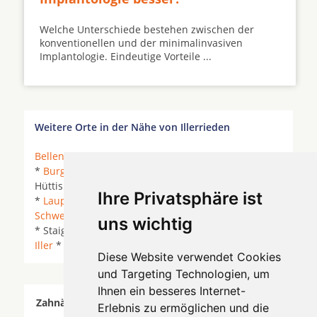
Welche Unterschiede bestehen zwischen der
konventionellen und der minimalinvasiven
Implantologie. Eindeutige Vorteile ...
Weitere Orte in der Nähe von Illerrieden
Bellenberg
* Buch (Schwaben) *
Buch bei Illertissen
*
Burgrieden
*
Dietenheim
* Dietenheim (Iller) *
Hüttisheim *
Illerkirchberg
*
Illerrieden
*
Illertissen
Ihre Privatsphäre ist
*
Laupheim
*
Neu-Ulm
* Schnürpflingen *
Schwendi
* Senden (Bayern) *
Senden (Iller)
*
Staig
uns wichtig
* Staig (Weihung) * Vöhringen (Iller) *
Vöhringen
Iller
* Wain *
Weissenhorn
*
Weißenhorn
*
Diese Website verwendet Cookies
und Targeting Technologien, um
Ihnen ein besseres Internet-
Zahnärzte für Zahnimplantete in Illerrieden wurde
Erlebnis zu ermöglichen und die