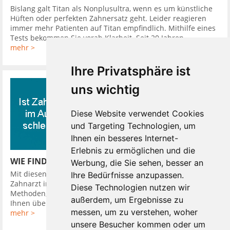
Bislang galt Titan als Nonplusultra, wenn es um künstliche
Hüften oder perfekten Zahnersatz geht. Leider reagieren
immer mehr Patienten auf Titan empfindlich. Mithilfe eines
Tests bekommen Sie vorab Klarheit. Seit 20 Jahren ...
mehr >
Ihre Privatsphäre ist
uns wichtig
Diese Website verwendet Cookies
und Targeting Technologien, um
Ihnen ein besseres Internet-
Erlebnis zu ermöglichen und die
WIE FINDE ICH EINEN GUTEN ZAHNARZT
Werbung, die Sie sehen, besser an
Mit diesen 10 Tipps finden Sie leicht einen guten günstigen
Ihre Bedürfnisse anzupassen.
Zahnarzt in Ihrer Nähe. So hat Ihr Zahnarzt verschiedene
Diese Technologien nutzen wir
Methoden, Sie in seine Diagnose einzubeziehen. Er kann
außerdem, um Ergebnisse zu
Ihnen über Kamera oder ...
messen, um zu verstehen, woher
mehr >
unsere Besucher kommen oder um