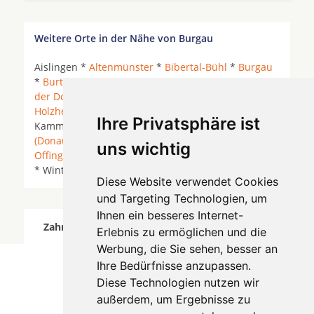
Weitere Orte in der Nähe von Burgau
Aislingen *
Altenmünster
*
Bibertal-Bühl
*
Burgau
*
Burtenbach
* Dürrlauingen *
Gundelfingen an
der Donau
*
Günzburg
* Haldenwang (Schwaben) *
Holzheim
*
Ichenhausen
*
Jettingen-Scheppach
*
Ihre Privatsphäre ist
Kammeltal *
Kötz
* Landensberg *
Lauingen
(Donau)
*
Leipheim
*
Neuburg an der Kammel
*
uns wichtig
Offingen
* Rettenbach (Kreis Günzburg) * Röfingen
* Winterbach (Schwaben) *
Zusmarshausen
*
Diese Website verwendet Cookies
und Targeting Technologien, um
Ihnen ein besseres Internet-
Zahnärzte für Zahnimplantete in Burgau wurde
Erlebnis zu ermöglichen und die
am 05 August 2026 aktualisiert.
Werbung, die Sie sehen, besser an
Ihre Bedürfnisse anzupassen.
Diese Technologien nutzen wir
außerdem, um Ergebnisse zu