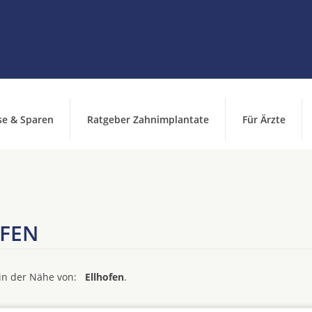
se & Sparen
Ratgeber Zahnimplantate
Für Ärzte
OFEN
d in der Nähe von:
Ellhofen
.