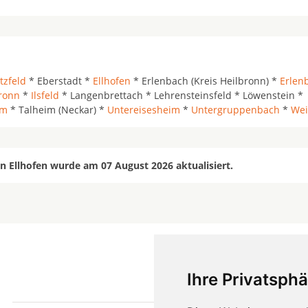
tzfeld
* Eberstadt *
Ellhofen
* Erlenbach (Kreis Heilbronn) *
Erlen
ronn
*
Ilsfeld
* Langenbrettach * Lehrensteinsfeld * Löwenstein *
im
* Talheim (Neckar) *
Untereisesheim
*
Untergruppenbach
*
Wei
n Ellhofen wurde am 07 August 2026 aktualisiert.
Ihre Privatsphä
mehr