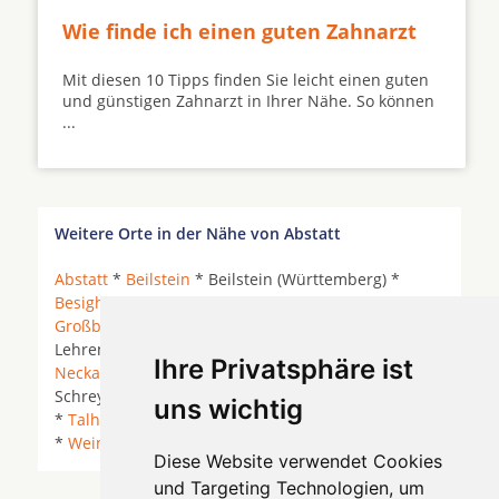
Wie finde ich einen guten Zahnarzt
Mit diesen 10 Tipps finden Sie leicht einen guten
und günstigen Zahnarzt in Ihrer Nähe. So können
...
Weitere Orte in der Nähe von Abstatt
Abstatt
*
Beilstein
* Beilstein (Württemberg) *
Besigheim
*
Bretzfeld
* Ellhofen *
Flein
*
Großbottwar
*
Heilbronn
*
Ilsfeld
*
Lehrensteinsfeld * Löwenstein *
Mundelsheim
*
Ihre Privatsphäre ist
Neckarwestheim
*
Oberstenfeld
*
Obersulm
*
Schreyerhof * Spiegelberg * Steinheim an der Murr
uns wichtig
*
Talheim
* Talheim (Neckar) *
Untergruppenbach
*
Weinsberg
*
Diese Website verwendet Cookies
und Targeting Technologien, um