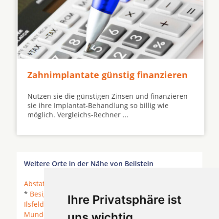
Zahnimplantate günstig finanzieren
Nutzen sie die günstigen Zinsen und finanzieren
sie ihre Implantat-Behandlung so billig wie
möglich. Vergleichs-Rechner ...
Weitere Orte in der Nähe von Beilstein
Abstatt
*
Aspach
* Aspach bei Backnang *
Beilstein
*
Besigheim
* Flein *
Großbottwar
*
Heilbronn
*
Ihre Privatsphäre ist
Ilsfeld
* Lehrensteinsfeld * Löwenstein *
Mundelsheim
*
Murr
*
Neckarwestheim
*
uns wichtig