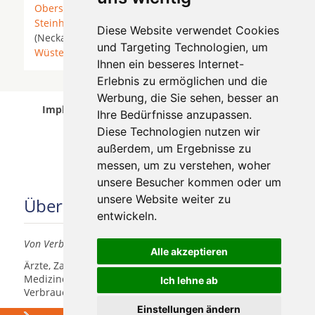
Oberstenfeld
* Schreyerhof * Spiegelberg *
Steinheim an der Murr
*
Talheim
* Talheim
Diese Website verwendet Cookies
(Neckar) *
Untergruppenbach
* Weinsberg *
und Targeting Technologien, um
Wüstenrot
*
Ihnen ein besseres Internet-
Erlebnis zu ermöglichen und die
Werbung, die Sie sehen, besser an
Implantologen in Beilstein wurde am 06 August
Ihre Bedürfnisse anzupassen.
2026 aktualisiert.
Diese Technologien nutzen wir
außerdem, um Ergebnisse zu
messen, um zu verstehen, woher
unsere Besucher kommen oder um
unsere Website weiter zu
Über uns
entwickeln.
Von Verbrauchern für Verbraucher
Alle akzeptieren
Ärzte, Zahnärzte, Akustiker und andere
Medizindienstleister haben hier die Möglichkeit, sich
Ich lehne ab
Verbrauchern vorzustellen.
Einstellungen ändern
Über uns
Was kosten