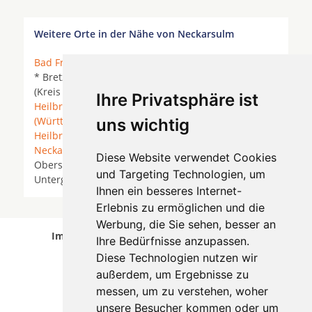
Weitere Orte in der Nähe von Neckarsulm
Bad Friedrichshall
*
Bad Rappenau
*
Bad Wimpfen
* Bretzfeld * Eberstadt *
Ellhofen
* Erlenbach
(Kreis Heilbronn) *
Erlenbach Kreis
Ihre Privatsphäre ist
Heilbronn/Neckar
*
Flein
*
Gundelsheim
(Württemberg)
* Hardthausen am Kocher *
uns wichtig
Heilbronn
* Lehrensteinsfeld *
Leingarten
*
Neckarsulm
* Neudenau *
Neuenstadt am Kocher
*
Diese Website verwendet Cookies
Obersulm *
Oedheim
*
Offenau
*
Untereisesheim
*
und Targeting Technologien, um
Untergruppenbach *
Weinsberg
*
Ihnen ein besseres Internet-
Erlebnis zu ermöglichen und die
Werbung, die Sie sehen, besser an
Implantologen in Neckarsulm wurde am 08
Ihre Bedürfnisse anzupassen.
August 2026 aktualisiert.
Diese Technologien nutzen wir
außerdem, um Ergebnisse zu
messen, um zu verstehen, woher
unsere Besucher kommen oder um