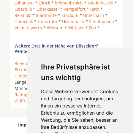
Lohausen
*
Lörick
*
Mörsenbroich
*
Niederkassel
*
Oberbilk
*
Oberkassel
*
Pempelfort
*
Rath
*
Reisholz
*
Stadtmitte
*
Stockum
*
Unterbach
*
Unterbilk
*
Unterrath
*
Urdenbach
*
Vennhausen
*
Volmerswerth
*
Wersten
*
Wittlaer
*
Zoo
*
Weitere Orte in der Nähe von Düsseldorf
Pempelfort
Bielefeld
*
Dormagen
*
Duisburg
*
Düsseldorf
*
Ihre Privatsphäre ist
Erkrath
* Grevenbroich * Haan * Heiligenhaus *
Hilden
*
Kaarst
* Korschenbroich *
Krefeld
*
uns wichtig
Langenfeld (Rheinland) *
Meerbusch
*
Mettmann
*
Monheim am Rhein *
Mönchengladbach
*
Neuss
*
Diese Website verwendet Cookies
Ratingen
* Solingen * Willich *
Wuppertal
*
und Targeting Technologien, um
Wülfrath
*
Ihnen ein besseres Internet-
Erlebnis zu ermöglichen und die
Werbung, die Sie sehen, besser an
Implantologen in Düsseldorf Pempelfort wurde
Ihre Bedürfnisse anzupassen.
am 05 August 2026 aktualisiert.