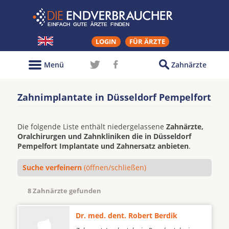
LOGIN
FÜR ÄRZTE
Menü
Zahnärzte
Zahnimplantate in Düsseldorf Pempelfort
Die folgende Liste enthält niedergelassene
Zahnärzte,
Oralchirurgen und Zahnkliniken die in Düsseldorf
Pempelfort Implantate und Zahnersatz anbieten
.
Suche verfeinern
(öffnen/schließen)
8 Zahnärzte gefunden
Dr. med. dent. Robert Berdik