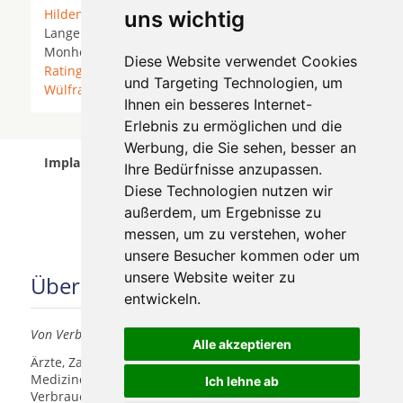
Hilden
*
Kaarst
* Korschenbroich * Krefeld *
uns wichtig
Langenfeld (Rheinland) *
Meerbusch
*
Mettmann
*
Monheim am Rhein *
Mönchengladbach
*
Neuss
*
Diese Website verwendet Cookies
Ratingen
* Rommerskirchen *
Willich
*
Wuppertal
*
und Targeting Technologien, um
Wülfrath
*
Ihnen ein besseres Internet-
Erlebnis zu ermöglichen und die
Werbung, die Sie sehen, besser an
Implantologen in Düsseldorf Stadtmitte wurde am
Ihre Bedürfnisse anzupassen.
05 August 2026 aktualisiert.
Diese Technologien nutzen wir
außerdem, um Ergebnisse zu
messen, um zu verstehen, woher
unsere Besucher kommen oder um
unsere Website weiter zu
Über uns
entwickeln.
Von Verbrauchern für Verbraucher
Alle akzeptieren
Ärzte, Zahnärzte, Akustiker und andere
Medizindienstleister haben hier die Möglichkeit, sich
Ich lehne ab
Verbrauchern vorzustellen.