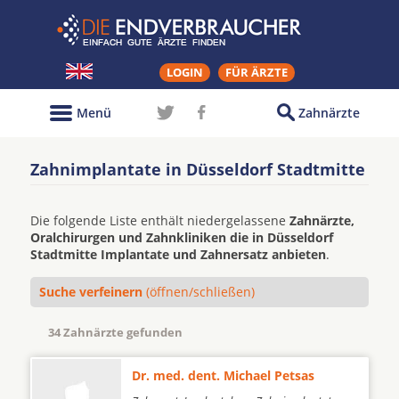
LOGIN
FÜR ÄRZTE
Menü
Zahnärzte
Zahnimplantate in Düsseldorf Stadtmitte
Die folgende Liste enthält niedergelassene
Zahnärzte,
Oralchirurgen und Zahnkliniken die in Düsseldorf
Stadtmitte Implantate und Zahnersatz anbieten
.
Suche verfeinern
(öffnen/schließen)
34 Zahnärzte gefunden
Dr. med. dent. Michael Petsas