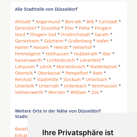
Alle Stadtteile von Düsseldorf
Altstadt
*
Angermund
*
Benrath
*
Bilk
*
Carlstadt
*
Derendorf
*
Düsseltal
*
Eller
*
Flehe
*
Flingern
Nord
*
Flingern Süd
*
Friedrichstadt
*
Garath
*
Gerresheim
*
Golzheim
*
Grafenberg
*
Hafen
*
Hamm
*
Hassels
*
Heerdt
*
Hellerhof
*
Himmelgeist
*
Holthausen
*
Hubbelrath
*
Itter
*
Kaiserswerth
*
Lichtenbroich
*
Lierenfeld
*
Lohausen
*
Lörick
*
Mörsenbroich
*
Niederkassel
*
Oberbilk
*
Oberkassel
*
Pempelfort
*
Rath
*
Reisholz
*
Stadtmitte
*
Stockum
*
Unterbach
*
Unterbilk
*
Unterrath
*
Urdenbach
*
Vennhausen
*
Volmerswerth
*
Wersten
*
Wittlaer
*
Zoo
*
Weitere Orte in der Nähe von Düsseldorf
Stadtmitte
Bielefeld
*
Dormagen
* Duisburg *
Düsseldorf
*
Ihre Privatsphäre ist
Erkrath
*
Grevenbroich
* Haan * Heiligenhaus *