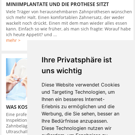
MINIIMPLANTATE UND DIE PROTHESE SITZT
Viele Träger von herausnehmbaren Zahnprothesen wünschen
sich mehr Halt. Einen komfortablen Zahnersatz, der weder
wackelt noch drückt. Einen mit dem man wieder alles essen
kann. Einfach so wie früher, als man sich fragte: Worauf habe
ich heute Appetit? und ...
mehr >
Ihre Privatsphäre ist
uns wichtig
Diese Website verwendet Cookies
und Targeting Technologien, um
Ihnen ein besseres Internet-
Erlebnis zu ermöglichen und die
WAS KOSTET EINE PROFESSIONELLE ZAHNREINIGUNG
Werbung, die Sie sehen, besser an
Eine professionelle Zahnreinigung ist eine Reinigung plus eine
Inspektion der Zähne. Dabei werden harte und weiche
Ihre Bedürfnisse anzupassen.
Zahnbelägen ( Plaque ) entfernt. Benutzt werden
Diese Technologien nutzen wir
Ultraschallgeräte und Scaler und Küretten. Auch die