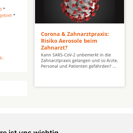
d
*
gebiet
*
Corona & Zahnarztpraxis:
Risiko Aerosole beim
Zahnarzt?
Kann SARS-CoV-2 unbemerkt in die
h-
Zahnarztpraxis gelangen und so Ärzte,
Personal und Patienten gefährden? ...
re ist uns wichtig