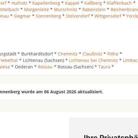
dorf
*
Hutholz
*
Kapellenberg
*
Kappel
*
Kaßberg
*
Klaffenbach
*
ittelbach
*
Morgenleite
*
Murschnitz
*
Rabenstein
*
Reichenbran
önau
*
Siegmar
*
Sonnenberg
*
Stelzendorf
*
Wittgensdorf
*
Yorck
rgstädt * Burkhardtsdorf *
Chemnitz
*
Claußnitz
*
Flöha
*
riebethal
* Lichtenau (Sachsen) *
Lichtenau bei Chemnitz
*
Limbac
wiesa
* Oederan *
Rossau
* Rossau (Sachsen) *
Taura
*
nnenberg wurde am 06 August 2026 aktualisiert.
Ihre Privatsphä