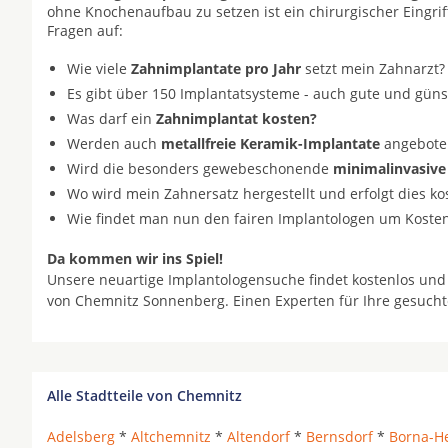
ohne Knochenaufbau zu setzen ist ein chirurgischer Eingrif
Fragen auf:
Wie viele
Zahnimplantate pro Jahr
setzt mein Zahnarzt?
Es gibt über 150 Implantatsysteme - auch gute und gün
Was darf ein
Zahnimplantat kosten?
Werden auch
metallfreie Keramik-Implantate
angeboten 
Wird die besonders gewebeschonende
minimalinvasive
Wo wird mein Zahnersatz hergestellt und erfolgt dies k
Wie findet man nun den fairen Implantologen um Koste
Da kommen wir ins Spiel!
Unsere neuartige Implantologensuche findet kostenlos und
von Chemnitz Sonnenberg. Einen Experten für Ihre gesuch
Alle Stadtteile von Chemnitz
Adelsberg
*
Altchemnitz
*
Altendorf
*
Bernsdorf
*
Borna-He