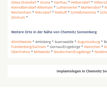
Glösa-Draisdorf
*
Grüna
*
Harthau
*
Helbersdorf
*
Hilbers
Kleinolbersdorf-Altenhain
*
Lutherviertel
*
Markersdorf
*
M
Reichenhain
*
Röhrsdorf
*
Rottluff
*
Schloßchemnitz
*
Sch
Zentrum
*
Weitere Orte in der Nähe von Chemnitz Sonnenberg
Altmittweida
* Amtsberg * Auerswalde *
Augustusburg
* Bu
Frankenberg/Sachsen
* Gornau/Erzgebirge *
Hainichen
*
K
Oberfrohna
*
Mittweida
*
Neukirchen/Erzgebirge
*
Nieder
Implantologen in Chemnitz So