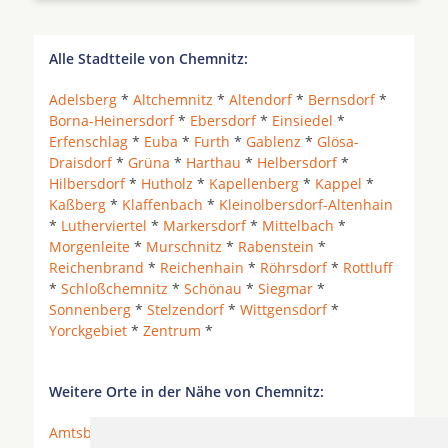
Alle Stadtteile von Chemnitz:
Adelsberg
*
Altchemnitz
*
Altendorf
*
Bernsdorf
*
Borna-Heinersdorf
*
Ebersdorf
*
Einsiedel
*
Erfenschlag
*
Euba
*
Furth
*
Gablenz
*
Glösa-
Draisdorf
*
Grüna
*
Harthau
*
Helbersdorf
*
Hilbersdorf
*
Hutholz
*
Kapellenberg
*
Kappel
*
Kaßberg
*
Klaffenbach
*
Kleinolbersdorf-Altenhain
*
Lutherviertel
*
Markersdorf
*
Mittelbach
*
Morgenleite
*
Murschnitz
*
Rabenstein
*
Reichenbrand
*
Reichenhain
*
Röhrsdorf
*
Rottluff
*
Schloßchemnitz
*
Schönau
*
Siegmar
*
Sonnenberg
*
Stelzendorf
*
Wittgensdorf
*
Yorckgebiet
*
Zentrum
*
Weitere Orte in der Nähe von Chemnitz:
Amtsberg
* Auerswalde *
Bernsdorf bei