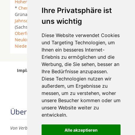
Hohenstein-Ernstthal
*
Burgstädt
*
Burkhardtsdorf
*
Chemnitz
*
Claußnitz
*
Frankenberg/Sachsen
*
Ihre Privatsphäre ist
Grüna *
Hartmannsdorf
* Hohenstein-Ernstthal *
uns wichtig
Jahnsdorf/Erzgebirge
*
Leukersdorf
* Lichtenau
(Sachsen) *
Lichtenau bei Chemnitz
*
Limbach-
Oberfrohna
* Neukirchen-Adorf *
Diese Website verwendet Cookies
Neukirchen/Erzgebirge
* Niederfrohna *
und Targeting Technologien, um
Niederwiesa
* Pleißa *
Taura
* Wüstenbrand *
Ihnen ein besseres Internet-
Erlebnis zu ermöglichen und die
Werbung, die Sie sehen, besser an
Implantologen in Chemnitz wurde am 05 August
Ihre Bedürfnisse anzupassen.
2026 aktualisiert.
Diese Technologien nutzen wir
außerdem, um Ergebnisse zu
messen, um zu verstehen, woher
unsere Besucher kommen oder um
unsere Website weiter zu
Über uns
entwickeln.
Von Verbrauchern für Verbraucher
Alle akzeptieren