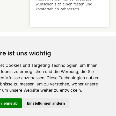
wünschen sich einen festen und
komfortablen Zahnersatz ...
re ist uns wichtig
 ...
et Cookies und Targeting Technologien, um Ihnen
Erlebnis zu ermöglichen und die Werbung, die Sie
Hörgeräte
die-
Bedürfnisse anzupassen. Diese Technologien nutzen
zahnarztempfehlung.com
Zahnarztsuche
die-endverbraucher.com
bnisse zu messen, um zu verstehen, woher unsere
um unsere Website weiter zu entwickeln.
h lehne ab
Einstellungen ändern