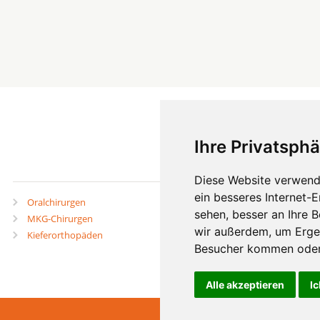
Ihre Privatsphä
mehr
Diese Website verwend
ein besseres Internet-
Oralchirurgen
Zahnärzte in Städten
sehen, besser an Ihre 
MKG-Chirurgen
Zahnärzte in Stadtteilen
wir außerdem, um Erge
Kieferorthopäden
Besucher kommen oder 
Alle akzeptieren
Ic