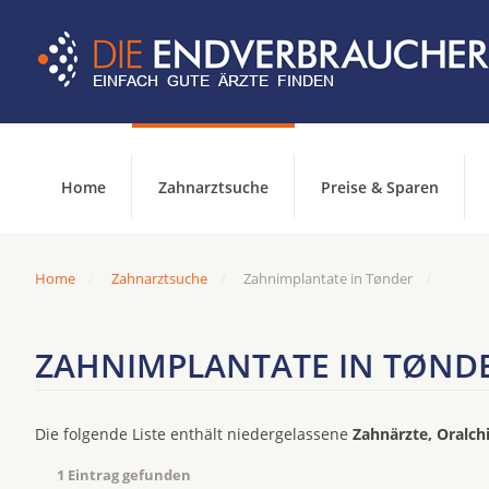
Home
Zahnarztsuche
Preise & Sparen
Home
Zahnarztsuche
Zahnimplantate in Tønder
ZAHNIMPLANTATE IN TØND
Die folgende Liste enthält niedergelassene
Zahnärzte, Oralch
1 Eintrag gefunden