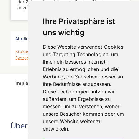
der Zahnarztpraxis innerhalb einer Stunde
angefertigt werden ...
Ihre Privatsphäre ist
uns wichtig
Ähnliche Behandler finden:
Diese Website verwendet Cookies
Kraków (Krakau)
*
Słubice
*
Gdańsk (Danzig)
*
und Targeting Technologien, um
Szczecin (Stettin)
*
Warszawa (Warschau)
*
Ihnen ein besseres Internet-
Erlebnis zu ermöglichen und die
Werbung, die Sie sehen, besser an
Implantologen in Warszawa (Warschau) wurde am
Ihre Bedürfnisse anzupassen.
06 August 2026 aktualisiert.
Diese Technologien nutzen wir
außerdem, um Ergebnisse zu
messen, um zu verstehen, woher
unsere Besucher kommen oder um
unsere Website weiter zu
Über uns
entwickeln.